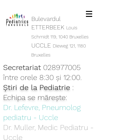
Bulevardul
ETTERBEEK
Louis
Schmidt 119,
1040 Bruxelles
UCCLE
Dieweg 121, 1180
Bruxelles
Secretariat
028977005
între orele 8:30 și 12:00.
Știri de la Pediatrie
:
Echipa se mărește:
Dr. Lefevre, Pneumolog
pediatru - Uccle
Dr. Muller, Medic Pediatru -
Uccle