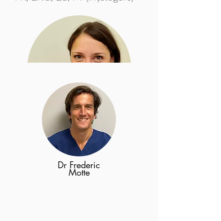
Dr.
Gwendolin
a Conti
Pediatrie generală
Dr Frederic
Motte
Neonatologie
FR, ENG, ES, PT (înțelegere)