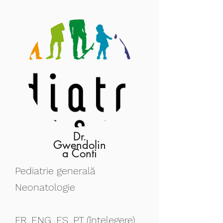
Dr.
Gwendolin
a Conti
Pediatrie generală
Neonatologie
FR, ENG, ES, PT (înțelegere)