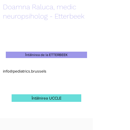
Doamna Raluca, medic
neuropsiholog - Etterbeek
Întâlnirea de la ETTERBEEK
info@pediatrics.brussels
Întâlnirea UCCLE